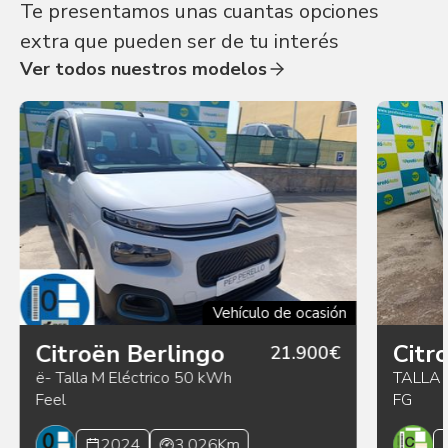
Te presentamos unas cuantas opciones
extra que pueden ser de tu interés
Ver todos nuestros modelos
Vehículo de ocasión
Citroën Berlingo
Citr
21.900€
ë- Talla M Eléctrico 50 kWh
TALLA 
Feel
FG
2024
3.026Km